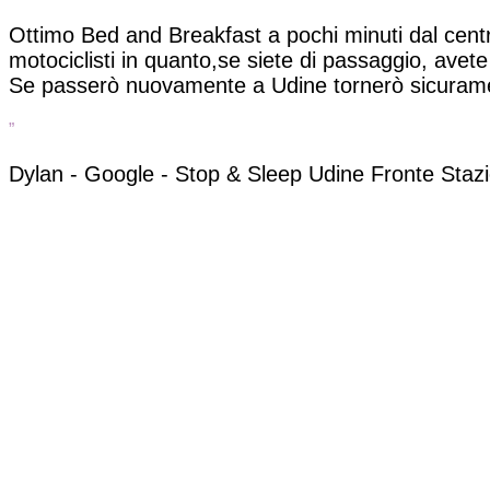
Ottimo Bed and Breakfast a pochi minuti dal centr
motociclisti in quanto,se siete di passaggio, avete l
Se passerò nuovamente a Udine tornerò sicuram
”
Dylan - Google -
Stop & Sleep Udine Fronte Staz
CONTATTI
+39 3397561610
Scrivici su WhatsApp
stopsleepudine@gmail.com