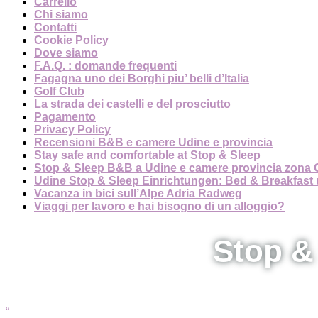
Carrello
Chi siamo
Contatti
Cookie Policy
Dove siamo
F.A.Q. : domande frequenti
Fagagna uno dei Borghi piu’ belli d’Italia
Golf Club
La strada dei castelli e del prosciutto
Pagamento
Privacy Policy
Recensioni B&B e camere Udine e provincia
Stay safe and comfortable at Stop & Sleep
Stop & Sleep B&B a Udine e camere provincia zona 
Udine Stop & Sleep Einrichtungen: Bed & Breakfast
Vacanza in bici sull’Alpe Adria Radweg
Viaggi per lavoro e hai bisogno di un alloggio?
Stop &
“