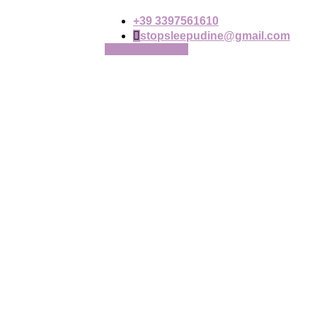
+39 3397561610
stopsleepudine@gmail.com
PRENOTA ORA